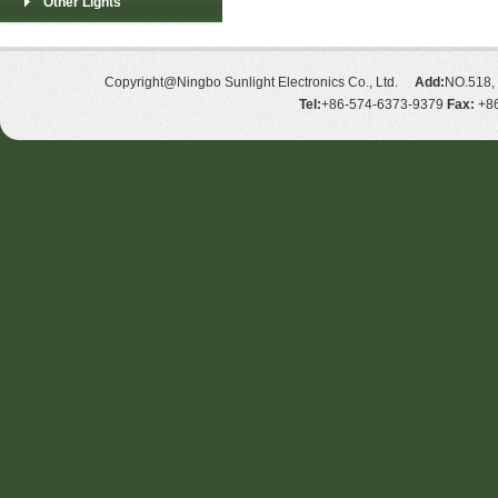
Other Lights
Copyright@Ningbo Sunlight Electronics Co., Ltd.
Add:
NO.518, 
Tel:
+86-574-6373-9379
Fax:
+86