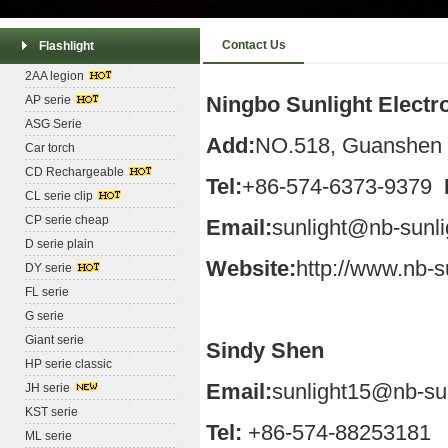
Contact Us
Flashlight
2AA legion
Ningbo Sunlight Electro
AP serie
ASG Serie
Add:
NO.518, Guanshen Ro
Car torch
CD Rechargeable
Tel:
+86-574-6373-9379
CL serie clip
CP serie cheap
Email:
sunlight@nb-sunl
D serie plain
Website:
http://www.nb-s
DY serie
FL serie
G serie
Giant serie
Sindy Shen
HP serie classic
Email:
sunlight15@nb-su
JH serie
KST serie
Tel:
+86-574-88253181
ML serie