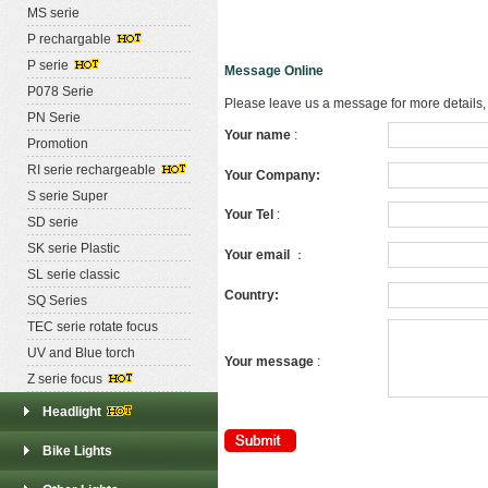
MS serie
P rechargable
1
P serie
Message Online
P078 Serie
Please leave us a message for more details,
PN Serie
Your name
:
Promotion
RI serie rechargeable
Your Company:
S serie Super
Your Tel
:
SD serie
SK serie Plastic
Your email
：
SL serie classic
Country:
SQ Series
TEC serie rotate focus
UV and Blue torch
Your message
:
Z serie focus
Headlight
Bike Lights